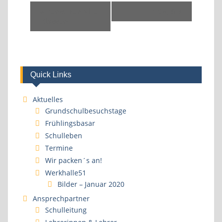
«
Zensuren alle
ZK 5, 6
»
Klassen
Quick Links
Aktuelles
Grundschulbesuchstage
Frühlingsbasar
Schulleben
Termine
Wir packen´s an!
Werkhalle51
Bilder – Januar 2020
Ansprechpartner
Schulleitung