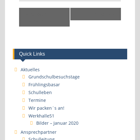
«
Klassenfahrt
Zukunftstag
»
10a/br/H10
Quick Links
Aktuelles
Grundschulbesuchstage
Frühlingsbasar
Schulleben
Termine
Wir packen´s an!
Werkhalle51
Bilder – Januar 2020
Ansprechpartner
Schulleitung