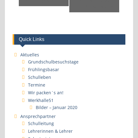
«
ZA Englisch
Nachschreiben
ZA Deutsch
»
Quick Links
Aktuelles
Grundschulbesuchstage
Frühlingsbasar
Schulleben
Termine
Wir packen´s an!
Werkhalle51
Bilder – Januar 2020
Ansprechpartner
Schulleitung
Lehrerinnen & Lehrer